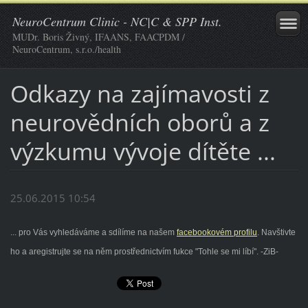
NeuroCentrum Clinic - NC|C & SPP Inst.
MUDr. Boris Živný, IFAANS, FAACPDM /
NeuroCentrum, s.r.o./health
Odkazy na zajímavosti z
neurovědních oborů a z
výzkumu vývoje dítěte ...
25.06.2015 10:54
... pro Vás vyhledáváme a sdílíme na našem
facebookovém profilu
. Navštivte
ho a aregistrujte se na něm prostřednictvím fukce "Tohle se mi líbí". -ZiB-