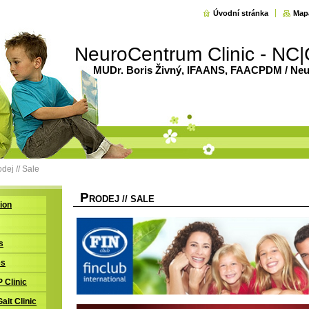
Úvodní stránka
Map
NeuroCentrum Clinic - NC|
MUDr. Boris Živný, IFAANS, FAACPDM / Neur
dej // Sale
P
RODEJ // SALE
tion
s
es
P Clinic
Gait Clinic