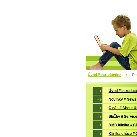
Úvod // Introduction
Pro
Úvod // Introduc
Novinky // News
O nás // About U
Služby // Servic
DMO klinika // C
Klinika chůze // 