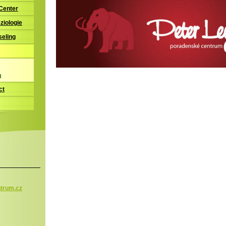
 Center
ziologie
seling
d
ct
trum.c
z