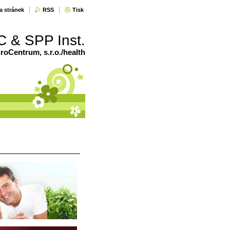
a stránek
RSS
Tisk
C & SPP Inst.
oCentrum, s.r.o./health