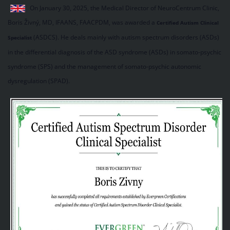
On January 30, 2025, the Medical Director of NeuroCentrum Clinic,
Boris Živný, MD, IFAANS, FAACPDM, was awarded a
Certified Autism Clinical
(ASDCS). He deals mainly with autism spectrum disorders (ASDs)
Specialist
in the differential diagnosis of the ASD syndrome (ASDs) in somato-psychic
syndrome (SPS) and the management of somato-psychic autonomic
dysregulation (SPAD).