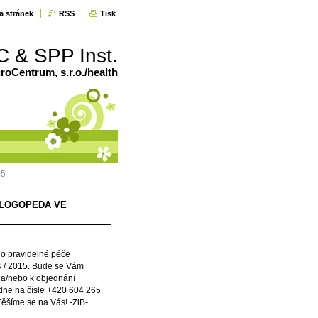
a stránek
RSS
Tisk
C & SPP Inst.
oCentrum, s.r.o./health
15
O LOGOPEDA VE
do pravidelné péče
4 / 2015. Bude se Vám
 a/nebo k objednání
edne na čísle +420 604 265
šíme se na Vás! -ZiB-