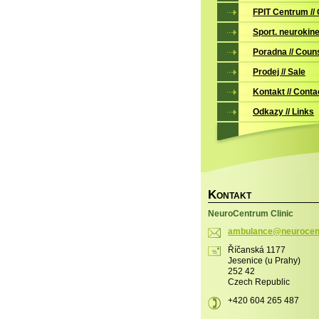
FPIT Centrum //
Sport. neurokine
Poradna // Coun
Prodej // Sale
Kontakt // Conta
Odkazy // Links
K
ONTAKT
NeuroCentrum Clinic
ambulanc
e@neuroc
en
Říčanská 1177
Jesenice (u Prahy)
252 42
Czech Republic
+420 604 265 487