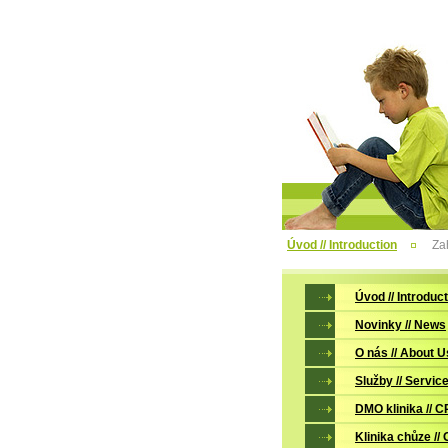
Úvod // Introduction
Za
Úvod // Introduc
Novinky // News
O nás // About U
Služby // Servic
DMO klinika // C
Klinika chůze // 