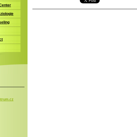
 Center
ziologie
seling
ct
trum.c
z