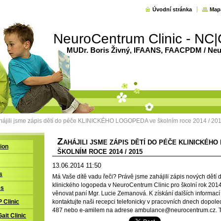
Úvodní stránka
Map
NeuroCentrum Clinic - NC|
MUDr. Boris Živný, IFAANS, FAACPDM / Neur
hájili jsme zápis dětí do péče KLINICKÉHO LOGOPEDA ve školním roce 2014 / 20
Z
AHÁJILI JSME ZÁPIS DĚTÍ DO PÉČE KLINICKÉH
tion
ŠKOLNÍM ROCE 2014 / 2015
13.06.2014 11:50
s
Má Vaše dítě vadu řeči? Právě jsme zahájili zápis nových dětí 
klinického logopeda v NeuroCentrum Clinic pro školní rok 201
es
věnovat paní Mgr. Lucie Zemanová. K získání dalších informací
kontaktujte naši recepci telefonicky v pracovních dnech dopol
P Clinic
487 nebo e-amilem na adrese ambulance@neurocentrum.cz. Tě
Gait Clinic