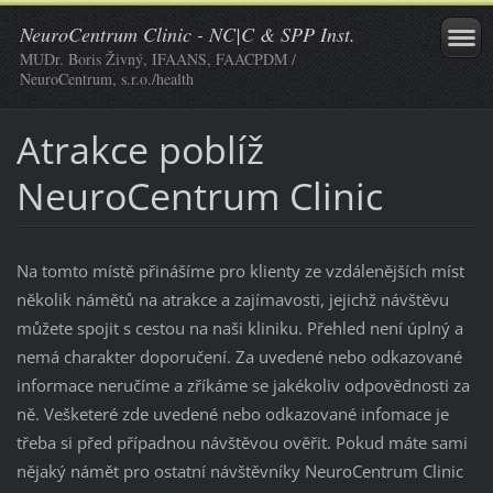
NeuroCentrum Clinic - NC|C & SPP Inst.
MUDr. Boris Živný, IFAANS, FAACPDM /
NeuroCentrum, s.r.o./health
Atrakce poblíž
NeuroCentrum Clinic
Na tomto místě přinášíme pro klienty ze vzdálenějších míst
několik námětů na atrakce a zajímavosti, jejichž návštěvu
můžete spojit s cestou na naši kliniku. Přehled není úplný a
nemá charakter doporučení. Za uvedené nebo odkazované
informace neručíme a zříkáme se jakékoliv odpovědnosti za
ně. Vešketeré zde uvedené nebo odkazované infomace je
třeba si před případnou návštěvou ověřit. Pokud máte sami
nějaký námět pro ostatní návštěvníky NeuroCentrum Clinic