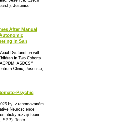
nic, Jesenice, Czech
arch), Jesenice,
omes After Manual
 Autonomic
eting in San
Axial Dysfunction with
hildren in Two Cohorts
FAACPDM, ASDCS¹²
trum Clinic, Jesenice,
 Somato-Psychic
 2026 byl v renomovaném
ative Neuroscience
maticky rozvíjí teorii
, SPP). Tento