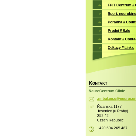
FPIT Centrum //
Sport. neurokine
Poradna // Coun
Prodej // Sale
Kontakt // Conta
Odkazy // Links
K
ONTAKT
NeuroCentrum Clinic
ambulanc
e@neuroc
en
Říčanská 1177
Jesenice (u Prahy)
252 42
Czech Republic
+420 604 265 487