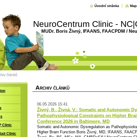
Úvodní stránka
Map
NeuroCentrum Clinic - NC|
MUDr. Boris Živný, IFAANS, FAACPDM / Neur
chiv článků
A
RCHIV ČLÁNKŮ
tion
06.05.2026 15:41
s
Živný, B., Živná, V.: Somatic and Autonomic Dy
Pathophysiological Constraints on Higher Bra
es
Conference 2026 in Baltimore, MD
P Clinic
Somatic and Autonomic Dysregulation as Pathophysiolog
Higher Brain Function Boris Živný, MD, IFAANS, FAA
Gait Clinic