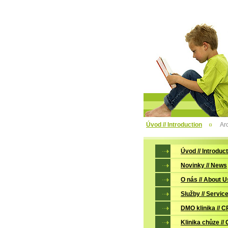
Úvod // Introduction
Ar
Úvod // Introduc
Novinky // News
O nás // About U
Služby // Servic
DMO klinika // C
Klinika chůze // 