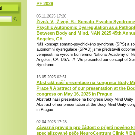
PF 2026
Í
05.11.2025 17:20
Živná, V., Živný, B.: Somato-Psychic Syndrom
Psychic Autonomic Dysregulation as a Pathoph
Between Body and Mind, NAN 2025 45th Annua
Angeles, CA
Náš koncept somato-psychického syndromu (SPS) a so
autonomní dysregulace (SPAD) jsme představili odborn
veřejnosti na výroční konferenci National Academy of 
Angeles, CA, USA. // We presented our concept of So
Syndrome...
16.05.2025 02:51
Abstrakt naší prezentace na kongresu Body Mi
Praze // Abstract of our presentation at the Bo
congress on May 16, 2025 in Prague
Abstrakt naší prezentace na kongresu Body Mind Unity 
Abstract of our presentation at the Body Mind Unity co
in Prague
02.04.2025 17:28
Závazná pravidla pro žádost o přijetí nového kl
specializované péče NeuroCentrum Clinic // Bin