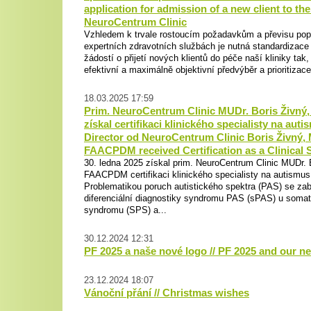
application for admission of a new client to the
NeuroCentrum Clinic
Vzhledem k trvale rostoucím požadavkům a převisu pop
expertních zdravotních službách je nutná standardizac
žádostí o přijetí nových klientů do péče naší kliniky tak
efektivní a maximálně objektivní předvýběr a prioritizace 
18.03.2025 17:59
Prim. NeuroCentrum Clinic MUDr. Boris Živn
získal certifikaci klinického specialisty na auti
Director od NeuroCentrum Clinic Boris Živný,
FAACPDM received Certification as a Clinical S
30. ledna 2025 získal prim. NeuroCentrum Clinic MUDr.
FAACPDM certifikaci klinického specialisty na autismu
Problematikou poruch autistického spektra (PAS) se za
diferenciální diagnostiky syndromu PAS (sPAS) u soma
syndromu (SPS) a...
30.12.2024 12:31
PF 2025 a naše nové logo // PF 2025 and our n
23.12.2024 18:07
Vánoční přání // Christmas wishes