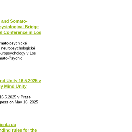
e and Somato-
ysiological Bridge
l Conference in Los
mato-psychické
é neuropsychologické
Neuropsychology v Los
mato-Psychic
nd Unity 16.5.2025 v
dy Mind Unity
16.5.2025 v Praze
ngress on May 16, 2025
ienta do
ding rules for the