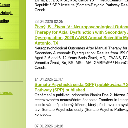
Živná, Bc, BS, MSc, MA, GMBPsS¹² ¹ NeuroCentrum Cli
Republic ² SPP Institute (Somato-Psychic Pathway Rese
 Center
Czech...
ziologie
seling
28.04.2026 02:25
Živný, B., Živná, V.: Neuropsychological Outc
Therapy for Axial Dysfunction with Secondary
ct
Dysregulation, 2026 AANS Annual Scientific Me
Antonio, TX
Neuropsychological Outcomes After Manual Therapy for 
Secondary Autonomic Dysregulation: Results from 159 C
Aged 2–6 and 6–12 Years Boris Živný, MD, IFAANS, 
Veronika Živná, Bc, BS, MSc, MA, GMBPsS¹² ¹ NeuroCen
Czech...
14.04.2026 11:47
Somato-Psychická cesta (SPP) publikována //
Pathway (SPP) published
trum.c
z
Oznámení o publikaci odborného článku Dne 2. března
recenzovaném neurovědním časopise Frontiers in Integr
publikován můj odborný článek, který představuje a syste
tzv. Somato-Psychické cesty (Somato-Psychic Pathway
koncept...
07.01.2026 14:18