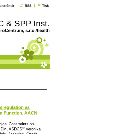
a stránek
RSS
Tisk
C & SPP Inst.
oCentrum, s.r.o./health
sregulation as
in Function, AACN
ical Constraints on
CPDM, ASDCS¹² Veronika