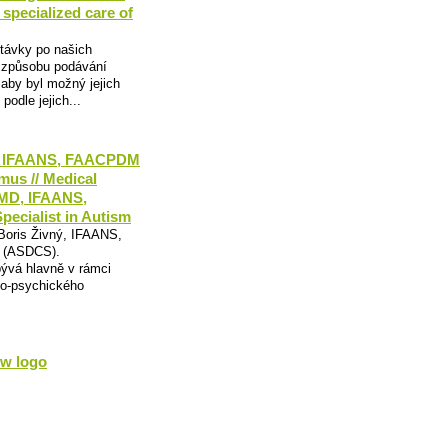
 specialized care of
távky po našich
e způsobu podávání
, aby byl možný jejich
podle jejich...
ý, IFAANS, FAACPDM
smus // Medical
 MD, IFAANS,
pecialist in Autism
 Boris Živný, IFAANS,
s (ASDCS).
bývá hlavně v rámci
to-psychického
ew logo