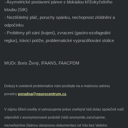
- Asymetrické postavení pánve s blokádou křížokyčelního
kloubu (SIK)
- Neztišitelný pláč, poruchy spánku, nechopnost zklidnění a
odpočinku
- Problémy při sání (kojení), zvracení (gastro-ezofageální
reglux), trávicí potíže, problematické vyprazdňování stolice
MUDr. Boris Živný, IFAANS, FAACPDM
Dotazy k uvedené problematice nám posílejte na e-mailovou adresu
poradna@neurocentrum.cz
poradny
.
V zájmu šíření osvěty si vyhrazujeme právo zveřejnit Vaš dotaz společně naší
odpovědí v anonymizované podobě (Vaši anonymitu zaručujeme,
nezveřejníme žádnou obrazovou dokumentaci od Vás bez Vašeho