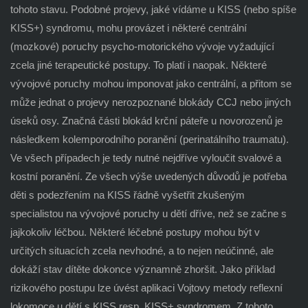
tohoto stavu. Podobné projevy, jaké vídáme u KISS (nebo spíše
KISS+) syndromu, mohu provázet i některé centrální
(mozkové) poruchy psycho-motorického vývoje vyžadující
zcela jiné terapeutické postupy. To platí i naopak. Některé
vývojové poruchy mohou imponovat jako centrální, a přitom se
může jednat o projevy nerozpoznané blokády CCJ nebo jiných
úseků osy. Značná části blokád krční páteře u novorozenů je
následkem kolemporodního poranění (perinatálního traumatu).
Ve všech případech je tedy nutné nejdříve vyloučit svalové a
kostní poranění. Ze všech výše uvedených důvodů je potřeba
děti s podezřením na KISS řádně vyšetřit zkušeným
specialistou na vývojové poruchy u dětí dříve, než se začne s
jajkokoliv léčbou. Některé léčebné postupy mohou být v
určitých situacích zcela nevhodné, a to nejen neúčinné, ale
dokáží stav dítěte dokonce významně zhoršit. Jako příklad
rizikového postupu lze úvést aplikaci Vojtovy metody reflexní
lokomoce u dětí s KISS resp. KISS+ syndromem. Z tohoto