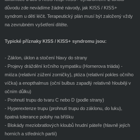
důvodu zde nevádíme žádné návody, jak KISS / KISS+
syndrom u dětí léčit. Terapeutický plán musí být založený vždy
na zevrubném vyšetření dítěte.
Typické příznaky KISS / KISS+ syndromu jsou:
- Záklon, úklon a stočení hlavy do strany
- Projevy dráždění krčního sympatiku (Hornerova triáda) -
mióza (relativní zúžení zorničky), ptóza (relativní pokles očního
víčka) a enopthalmus (oční bulbus zapadlý relativně hlouběji v
očním důlku)
- Prohnutí trupu do tvaru C nebo D (podle strany)
- Hyperextenze trupu (prohnutí trupu do záklonu, do luku),
špatná tolerance polohy na bříšku
- Blokády meziobratlových kloubů hrudní páteře (hlavně jejích
horních a středních partií)