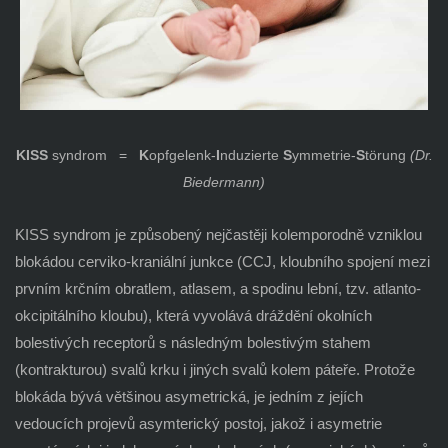
KISS
syndrom =
K
opfgelenk-
I
nduzierte
S
ymmetrie-
S
törung
(Dr.
Biedermann)
KISS syndrom je způsobený nejčastěji kolemporodně vzniklou
blokádou cerviko-kraniální junkce (CCJ, kloubního spojení mezi
prvním krčním obratlem, atlasem, a spodinu lební, tzv. atlanto-
okcipitálního kloubu), která vyvolává dráždění okolních
bolestivých receptorů s následným bolestivým stahem
(kontrakturou) svalů krku i jiných svalů kolem páteře. Protože
blokáda bývá většinou asymetrická, je jedním z jejích
vedoucích projevů asymterický postoj, jakož i asymetrie