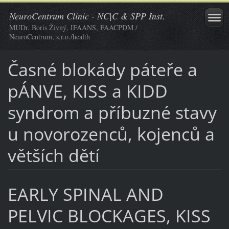
NeuroCentrum Clinic - NC|C & SPP Inst.
MUDr. Boris Živný, IFAANS, FAACPDM /
NeuroCentrum, s.r.o./health
Časné blokády páteře a
pÁNVE, KISS a KIDD
syndrom a příbuzné stavy
u novorozenců, kojenců a
větších dětí
EARLY SPINAL AND
PELVIC BLOCKAGES, KISS