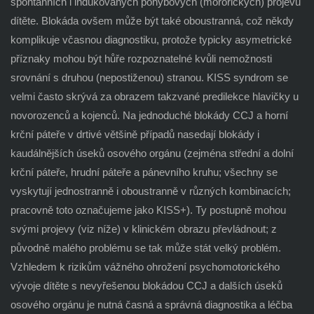
spontánních i indukovaných pohybových (mororických) projevů
dítěte. Blokáda ovšem může být také oboustranná, což někdy
komplikuje včasnou diagnostiku, protože typicky asymetrické
příznaky mohou být hůře rozpoznatelné kvůli nemožnosti
srovnání s druhou (nepostiženou) stranou. KISS syndrom se
velmi často skrývá za obrazem takzvané predilekce hlavičky u
novorozenců a kojenců. Na jednoduché blokády CCJ a horní
krční páteře v drtivé většině případů nasedají blokády i
kaudálnějších úseků osového orgánu (zejména střední a dolní
krční páteře, hrudní páteře a pánevního kruhu; všechny se
vyskytují jednostranně i oboustranně v různých kombinacích;
pracovně toto označujeme jako KISS+). Ty postupně mohou
svými projevy (viz níže) v klinickém obrazu převládnout; z
původně malého problému se tak může stát velký problém.
Vzhledem k rizikům vážného ohrožení psychomotorického
vývoje dítěte s nevyřešenou blokádou CCJ a dalších úseků
osového orgánu je nutná časná a správná diagnostika a léčba