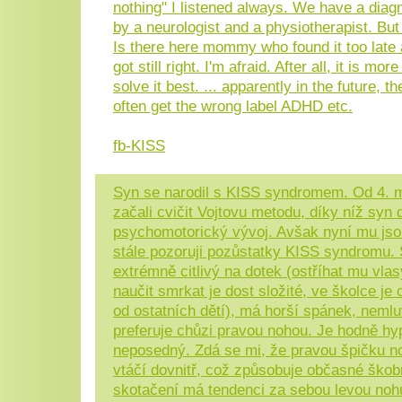
nothing" I listened always. We have a diag
by a neurologist and a physiotherapist. But
Is there here mommy who found it too late
got still right. I'm afraid. After all, it is mor
solve it best. ... apparently in the future, t
often get the wrong label ADHD etc.
fb-KISS
Syn se narodil s KISS syndromem. Od 4. 
začali cvičit Vojtovu metodu, díky níž syn 
psychomotorický vývoj. Avšak nyní mu jsou
stále pozoruji pozůstatky KISS syndromu. 
extrémně citlivý na dotek (ostříhat mu vlas
naučit smrkat je dost složité, ve školce je c
od ostatních dětí), má horší spánek, neml
preferuje chůzi pravou nohou. Je hodně hyp
neposedný. Zdá se mi, že pravou špičku n
vtáčí dovnitř, což způsobuje občasné škobr
skotačení má tendenci za sebou levou noh