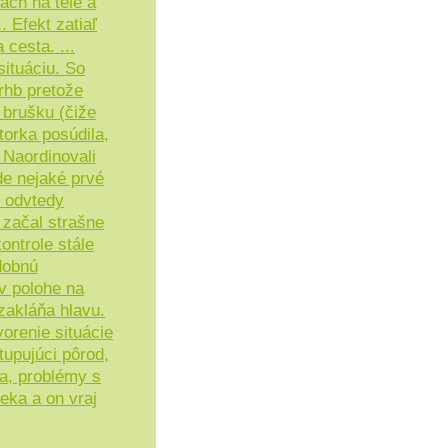
ach na tele a
. Efekt zatiaľ
 cesta. ...
ituáciu. So
rhb pretože
 brušku (čiže
torka posúdila,
 Naordinovali
de nejaké prvé
o odvtedy
začal strašne
ontrole stále
dobnú
v polohe na
zakláňa hlavu.
vorenie situácie
tupujúci pôrod,
ca, problémy s
eka a on vraj