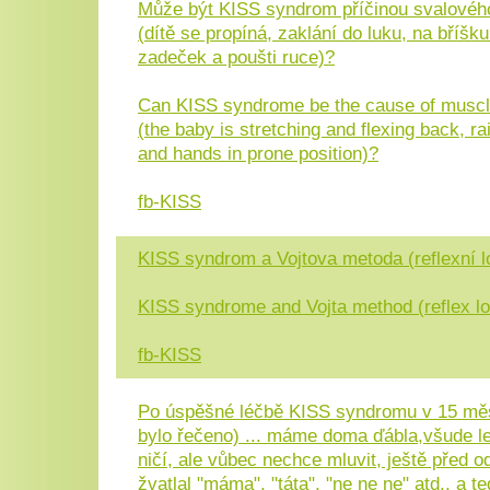
Může být KISS syndrom příčinou svalovéh
(dítě se propíná, zaklání do luku, na bříšk
zadeček a poušti ruce)?
Can KISS syndrome be the cause of muscl
(the baby is stretching and flexing back, rai
and hands in prone position)?
fb-KISS
KISS syndrom a Vojtova metoda (reflexní 
KISS syndrome and Vojta method (reflex l
fb-KISS
Po úspěšné léčbě KISS syndromu v 15 měs
bylo řečeno) ... máme doma ďábla,všude l
ničí, ale vůbec nechce mluvit, ještě před 
žvatlal "máma", "táta", "ne ne ne" atd., a 