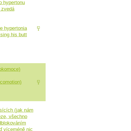
o hypertonu
u zvedá
e hypertonia
sing his butt
lokomoce)
ocomotion)
ících (jak nám
eze, všechno
odblokováním
teď víceméně nic