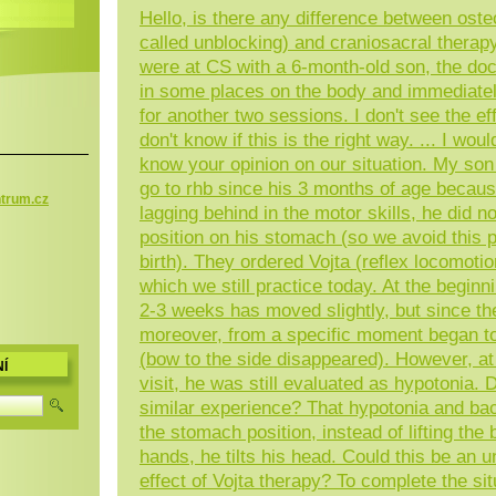
Hello, is there any difference between ost
called unblocking) and craniosacral thera
were at CS with a 6-month-old son, the do
in some places on the body and immediate
for another two sessions. I don't see the effe
don't know if this is the right way. ... I woul
know your opinion on our situation. My son 
go to rhb since his 3 months of age becau
trum.c
z
lagging behind in the motor skills, he did no
position on his stomach (so we avoid this p
birth). They ordered Vojta (reflex locomotio
which we still practice today. At the beginnin
2-3 weeks has moved slightly, but since th
moreover, from a specific moment began to 
(bow to the side disappeared). However, at 
Í
visit, he was still evaluated as hypotonia.
similar experience? That hypotonia and ba
the stomach position, instead of lifting the
hands, he tilts his head. Could this be an u
effect of Vojta therapy? To complete the sit