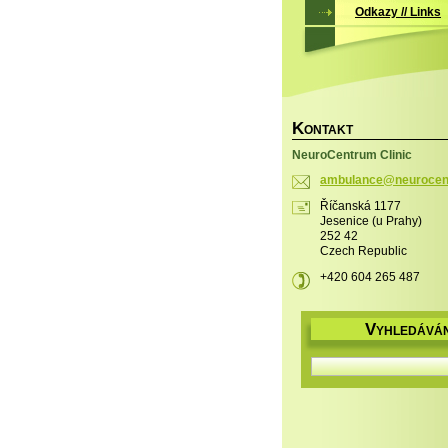
Odkazy // Links
K
ONTAKT
NeuroCentrum Clinic
ambulanc
e@neuroc
en
Říčanská 1177
Jesenice (u Prahy)
252 42
Czech Republic
+420 604 265 487
V
YHLEDÁVÁN