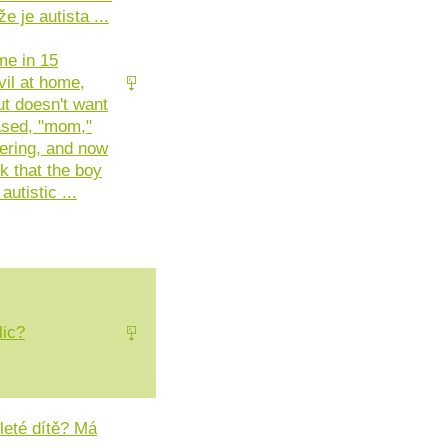
e je autista ...
me in 15
vil at home,
ut doesn't want
eased, "mom,"
tering, and now
k that the boy
utistic ...
lic?
leté dítě? Má