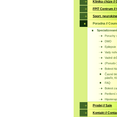
Klinika chůze // 
FPIT Centrum //
Sport. neurokine
Poradna // Coun
Specializovan
Poruchy v
DMO
Epilepsie
Vady noh
Vadné drž
(Pseudo
Bolesti hl
Časné bl
páteře, 
FAQ
Bolesti z
Periferní
Hipoterap
Prodej // Sale
Kontakt // Conta