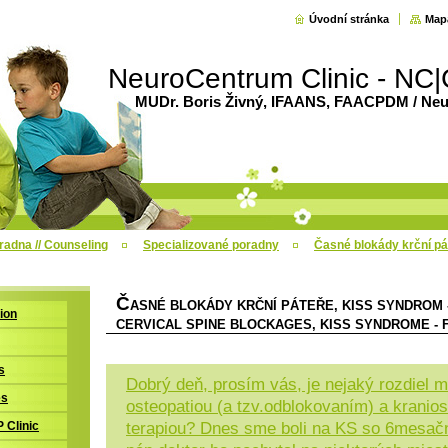
Úvodní stránka
Map
NeuroCentrum Clinic - NC|
MUDr. Boris Živný, IFAANS, FAACPDM / Neur
radna // Counseling
Specializované poradny
Časné blokády krční pá
Č
ASNÉ BLOKÁDY KRČNÍ PÁTEŘE, KISS SYNDROM -
tion
CERVICAL SPINE BLOCKAGES, KISS SYNDROME - 
s
Dobrý deň, prosím vás, je nejaký rozdiel 
es
osteopatiou (a tzv.odblokovaním) a kranio
terapiou? Dnes sme boli na KS so 6mesa
P Clinic