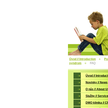
Úvod // Introduction
Po
syndrom
FAQ
Úvod // Introduc
Novinky // News
O nás // About U
Služby // Servic
DMO klinika // C