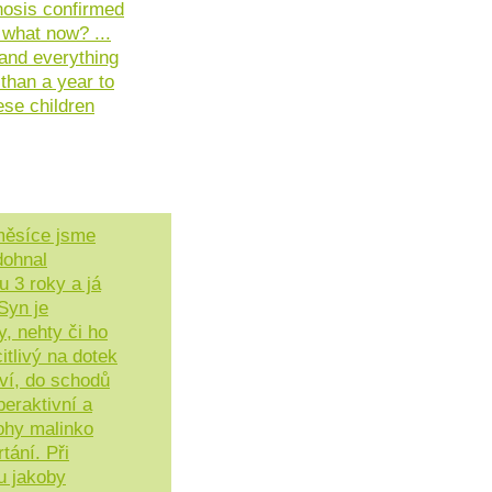
nosis confirmed
 what now? ...
 and everything
e than a year to
hese children
měsíce jsme
dohnal
 3 roky a já
Syn je
y, nehty či ho
itlivý na dotek
uví, do schodů
eraktivní a
ohy malinko
tání. Při
u jakoby