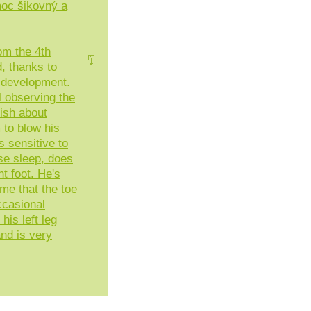
moc šikovný a
om the 4th
, thanks to
 development.
l observing the
ish about
m to blow his
s sensitive to
se sleep, does
ht foot. He's
me that the toe
occasional
his left leg
and is very