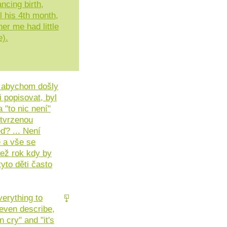
ncing birth,
il his 4th month,
er me had little
e).
y abychom došly
 popisovat, byl
 "to nic není"
otvrzenou
ď? ... Není
ě a vše se
než rok kdy by
tyto děti často
erything to
 even describe,
 cry" and "it's