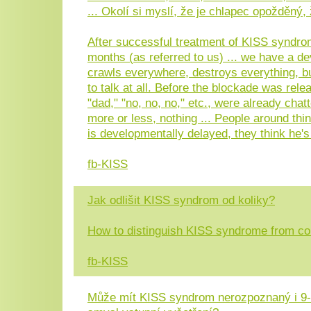
... Okolí si myslí, že je chlapec opožděný, ž
After successful treatment of KISS syndro
months (as referred to us) ... we have a de
crawls everywhere, destroys everything, b
to talk at all. Before the blockade was rel
"dad," "no, no, no," etc., were already chat
more or less, nothing ... People around thin
is developmentally delayed, they think he's a
fb-KISS
Jak odlišit KISS syndrom od koliky?
How to distinguish KISS syndrome from co
fb-KISS
Může mít KISS syndrom nerozpoznaný i 9-