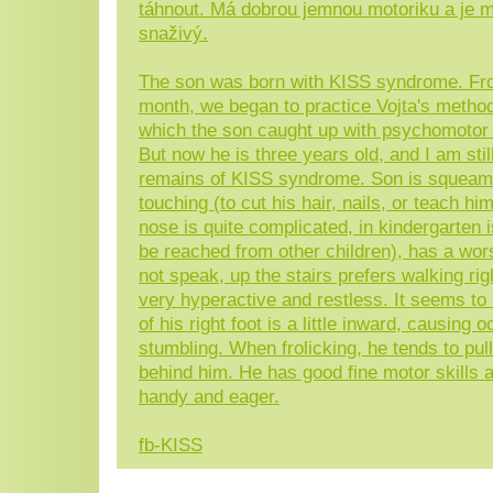
táhnout. Má dobrou jemnou motoriku a je 
snaživý.
The son was born with KISS syndrome. Fr
month, we began to practice Vojta's method
which the son caught up with psychomotor
But now he is three years old, and I am stil
remains of KISS syndrome. Son is squeam
touching (to cut his hair, nails, or teach hi
nose is quite complicated, in kindergarten i
be reached from other children), has a wor
not speak, up the stairs prefers walking rig
very hyperactive and restless. It seems to 
of his right foot is a little inward, causing 
stumbling. When frolicking, he tends to pull 
behind him. He has good fine motor skills 
handy and eager.
fb-KISS