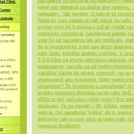
pán doktor ho pochytal na niektorých miest
Gait Clinic
hneď nás objednal na ďalšie dve sedenia. ..
 Center
nebadám.. Tak neviem, či toto je tá správna
ziologie
Rada by som vedela aj váš názor na našu s
synom sme od 3 mesiaca začali chodiť na 
seling
motoricky zaostával, netoleroval polohu na
é poradny
sme ho od narodenia tak ani nedávali), dok
ývoje dětí
že je hypotonický a bol tam úklon doprava.
nám Vojtu, ktorého dodnes cvičíme. V úvo
2-3 týždne sa trochu pohybovo posunul, n
ou a chůze
stagnujeme, navyše sa od istého momentu 
ení těla
zakláňať (úklon do strany vymizol), no na k
-)ADHD, SPS
avy u dětí
zhodnotené ako hypotónia. Máte niekto po
okády krční
skúsenosť? Že hypotónia a zakláňanie? Aj 
KISS syndrom
brušku namiesto dvíhania sa na ruky skôr 
Môže to byť nežiaduci efekt Vojtu? Pre dot
ad a krku
dodávam, že sa narodil v 38. týždni, nepos
 nervy
sekcia. Od narodenia "koliky" do 4. mesia
ie
dojčením (ale to som skôr ja mala málo mli
reagoval štrajkom).
ct