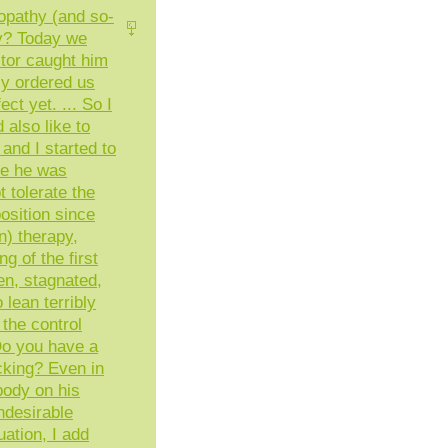
eopathy (and so-
py? Today we
ctor caught him
ly ordered us
ct yet. ... So I
d also like to
and I started to
se he was
t tolerate the
osition since
n) therapy,
g of the first
en, stagnated,
lean terribly
the control
 Do you have a
cking? Even in
 body on his
ndesirable
uation, I add