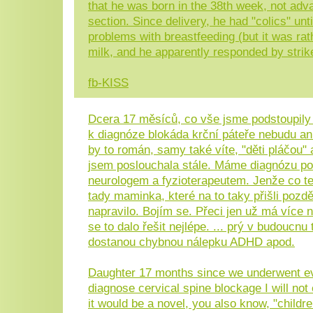
that he was born in the 38th week, not adva
section. Since delivery, he had "colics" unt
problems with breastfeeding (but it was rath
milk, and he apparently responded by strik
fb-KISS
Dcera 17 měsíců, co vše jsme podstoupil
k diagnóze blokáda krční páteře nebudu ani
by to román, samy také víte, "děti pláčou" a
jsem poslouchala stále. Máme diagnózu p
neurologem a fyzioterapeutem. Jenže co te
tady maminka, které na to taky přišli pozd
napravilo. Bojím se. Přeci jen už má více 
se to dalo řešit nejlépe. ... prý v budoucnu 
dostanou chybnou nálepku ADHD apod.
Daughter 17 months since we underwent ev
diagnose cervical spine blockage I will not
it would be a novel, you also know, "children